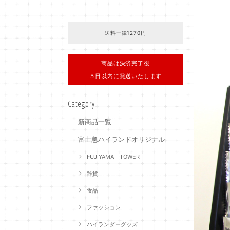
送料一律1270円
商品は決済完了後
５日以内に発送いたします
Category
新商品一覧
富士急ハイランドオリジナル
FUJIYAMA TOWER
雑貨
食品
ファッション
ハイランダーグッズ