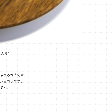
個入り）
あふれる逸品です。
焼ショコラです。
品です。
豆