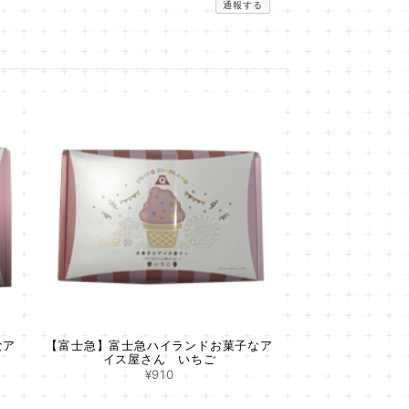
通報する
なア
【富士急】富士急ハイランドお菓子なア
イス屋さん いちご
¥910